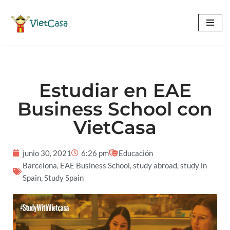
Saltar
al
contenido
Estudiar en EAE
Business School con
VietCasa
junio 30, 2021
6:26 pm
Educación
Barcelona
,
EAE Business School
,
study abroad
,
study in
Spain
,
Study Spain