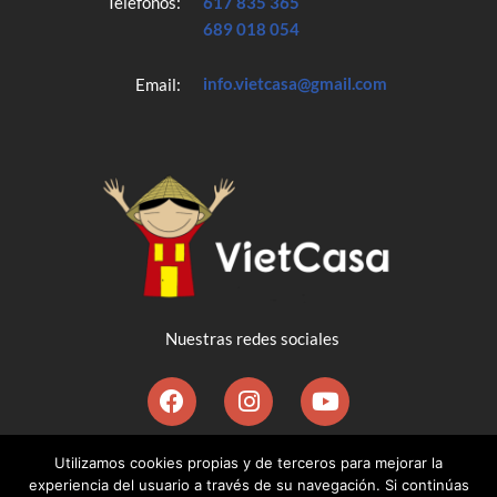
Teléfonos:
617 835 365
689 018 054
info.vietcasa@gmail.com
Email:
Nuestras redes sociales
©2020 VietCasa Agencia España-Vietnam | Diseñado por
Utilizamos cookies propias y de terceros para mejorar la
experiencia del usuario a través de su navegación. Si continúas
Ernesto Vaca-Pereira