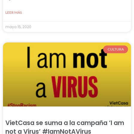
LEER MÁS
mayo 15, 2020
CULTURA
VietCasa se suma a la campaña ‘I am
not a Virus’ #IamNotAVirus