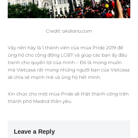
Credit: okdiario.com
Vậy nên hãy là 1 thành viên của mùa Pride 2019 để
ủng hộ cho cộng đồng LGBT và giúp các bạn ấy đấu
tranh cho quyền lợi của mình – Đó là mong muốn
mà Vietcasa rất mong những người bạn của Vietcasa
sẽ chia sẻ mạnh mẽ và ủng hộ hết mình.
Xin chúc cho một mùa Pride sẽ thật thành công trên
thành phố Madrid thân yêu.
Leave a Reply