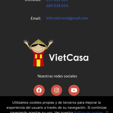
689 018 054
info.vietcasa@gmail.com
Email:
Nuestras redes sociales
Utilizamos cookies propias y de terceros para mejorar la
©2020 VietCasa Agencia España-Vietnam | Diseñado por
experiencia del usuario a través de su navegación. Si continúas
Ernesto Vaca-Pereira
navegando aceptas su uso. Ver nuestra
Política de cookies