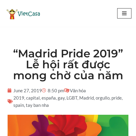
Chuyển
tới
nội
dung
“Madrid Pride 2019”
Lễ hội rất được
mong chờ của năm
June 27, 2019
8:50 pm
Văn hóa
2019
,
capital
,
españa
,
gay
,
LGBT
,
Madrid
,
orgullo
,
pride
,
spain
,
tay ban nha