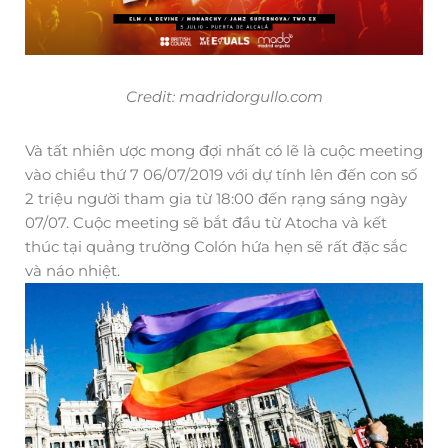
Credit: madridorgullo.com
Và tất nhiên ược mong đợi nhất có lẽ là cuộc meeting
vào chiều thứ 7 06/07/2019 với dự tính lên đến con số
2 triệu người tham gia từ 18:00 đến rạng sáng ngày
07/07. Cuộc meeting sẽ bắt đầu từ Atocha và kết
thúc tại quảng trường Colón hứa hẹn sẽ rất đặc sắc
và náo nhiệt.