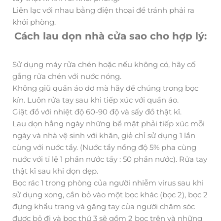
Liên lạc với nhau bằng điện thoại để tránh phải ra
khỏi phòng.
Cách lau dọn nhà cửa sao cho hợp lý:
Sử dụng máy rửa chén hoặc nếu không có, hãy cố
gắng rửa chén với nước nóng.
Không giũ quần áo dơ mà hãy để chúng trong bọc
kín. Luôn rửa tay sau khi tiếp xúc với quần áo.
Giặt đồ với nhiệt độ 60-90 độ và sấy đồ thật kĩ.
Lau dọn hằng ngày những bề mặt phải tiếp xúc mỗi
ngày và nhà vệ sinh với khăn, giẻ chỉ sử dụng 1 lần
cùng với nước tẩy. (Nước tẩy nồng độ 5% pha cùng
nước với tỉ lệ 1 phần nước tẩy : 50 phần nước). Rửa tay
thật kĩ sau khi dọn dẹp.
Bọc rác 1 trong phòng của người nhiễm virus sau khi
sử dụng xong, cần bỏ vào một bọc khác (bọc 2), bọc 2
đựng khẩu trang và găng tay của người chăm sóc
được bỏ đi và bọc thứ 3 sẽ gồm 2 bọc trên và những