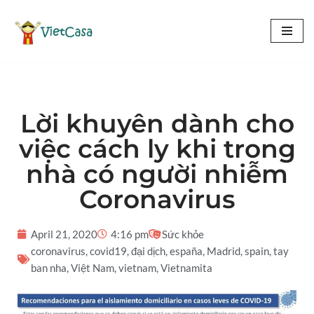
Chuyển
tới
nội
dung
Lời khuyên dành cho
việc cách ly khi trong
nhà có người nhiễm
Coronavirus
April 21, 2020
4:16 pm
Sức khỏe
coronavirus
,
covid19
,
đại dịch
,
españa
,
Madrid
,
spain
,
tay
ban nha
,
Việt Nam
,
vietnam
,
Vietnamita