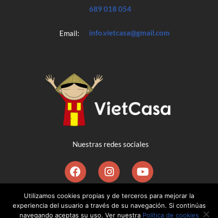
689 018 054
info.vietcasa@gmail.com
Email:
Nuestras redes sociales
Utilizamos cookies propias y de terceros para mejorar la
©2020 VietCasa Agencia España-Vietnam | Diseñado por
experiencia del usuario a través de su navegación. Si continúas
Ernesto Vaca-Pereira
navegando aceptas su uso. Ver nuestra
Política de cookies