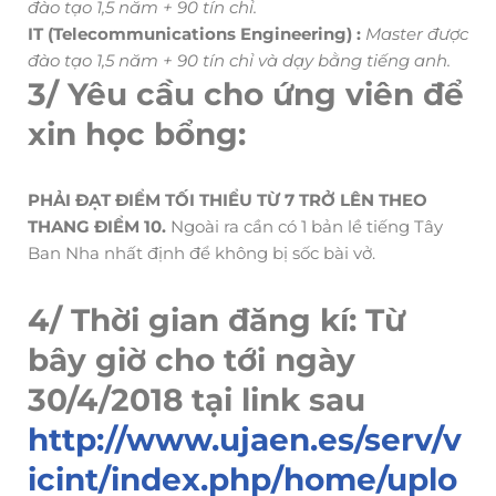
đào tạo 1,5 năm + 90 tín chỉ.
IT (Telecommunications Engineering) :
Master được
đào tạo 1,5 năm + 90 tín chỉ và dạy bằng tiếng anh.
3/ Yêu cầu cho ứng viên để
xin học bổng:
PHẢI ĐẠT ĐIỂM TỐI THIỂU TỪ 7 TRỞ LÊN THEO
THANG ĐIỂM 10.
Ngoài ra cần có 1 bản lề tiếng Tây
Ban Nha nhất định để không bị sốc bài vở.
4/ Thời gian đăng kí: Từ
bây giờ cho tới ngày
30/4/2018 tại link sau
http://www.ujaen.es/serv/v
icint/index.php/home/uplo