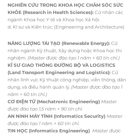
NGHIÊN CỨU TRONG KHOA HỌC CHĂM SÓC SỨC
KHỎE (Research in Health Sciences):
Cử nhân các
ngành Khoa học Y tế và Khoa học Xã hội.
d. Kĩ sư và Kiến trúc: (Engineering and Architecture)
NĂNG LƯỢNG TÁI TẠO (Renewable Energy):
Cử
nhân ngành Kỹ thuật, Xây dựng hoặc Khoa học thí
nghiệm.
(Master được đào tạo 1 năm + 60 tín chỉ.)
KĨ SƯ GIAO THÔNG ĐƯỜNG BỘ VÀ LOGISTICS
(Land Transport Engineering and Logistics):
Cử
nhân lĩnh vực Kỹ thuật công nghiệp, viễn thông, dân
dụng, và điều hành quản lý.
(Master được đào tạo 1
năm + 60 tín chỉ.)
CƠ ĐIỆN TỬ (Mechatronic Engineering)
Master
được đào tạo 1,5 năm + 90 tín chỉ.
AN NINH MÁY TÍNH (Informatics Security)
Master
được đào tạo 1 năm + 60 tín chỉ.
TIN HỌC
(Informatics Engineering)
Master được