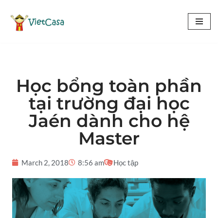
Chuyển
tới
nội
dung
Học bổng toàn phần
tại trường đại học
Jaén dành cho hệ
Master
March 2, 2018
8:56 am
Học tập