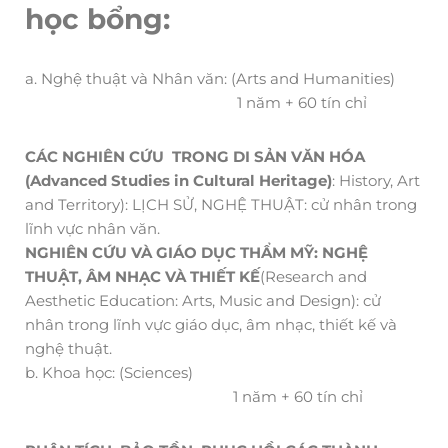
học bổng:
a. Nghệ thuật và Nhân văn: (Arts and Humanities)
1 năm + 60 tín chỉ
CÁC NGHIÊN CỨU TRONG DI SẢN VĂN HÓA
(Advanced Studies in Cultural Heritage)
: History, Art
and Territory): LỊCH SỬ, NGHỆ THUẬT: cử nhân trong
lĩnh vực nhân văn.
NGHIÊN CỨU VÀ GIÁO DỤC THẨM MỸ: NGHỆ
THUẬT, ÂM NHẠC VÀ THIẾT KẾ
(Research and
Aesthetic Education: Arts, Music and Design): cử
nhân trong lĩnh vực giáo dục, âm nhạc, thiết kế và
nghệ thuật.
b. Khoa học: (Sciences)
1 năm + 60 tín chỉ