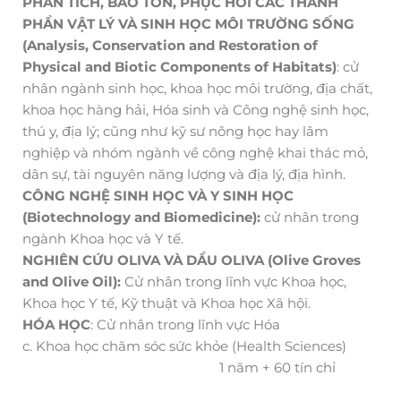
PHÂN TÍCH, BẢO TỒN, PHỤC HỒI CÁC THÀNH
PHẦN VẬT LÝ VÀ SINH HỌC MÔI TRƯỜNG SỐNG
(Analysis, Conservation and Restoration of
Physical and Biotic Components of Habitats)
: cử
nhân ngành sinh học, khoa học môi trường, địa chất,
khoa học hàng hải, Hóa sinh và Công nghệ sinh học,
thú y, địa lý; cũng như kỹ sư nông học hay lâm
nghiệp và nhóm ngành về công nghệ khai thác mỏ,
dân sự, tài nguyên năng lượng và địa lý, địa hình.
CÔNG NGHỆ SINH HỌC VÀ Y SINH HỌC
(Biotechnology and Biomedicine):
cử nhân trong
ngành Khoa học và Y tế.
NGHIÊN CỨU OLIVA VÀ DẦU OLIVA (Olive Groves
and Olive Oil):
Cử nhân trong lĩnh vực Khoa học,
Khoa học Y tế, Kỹ thuật và Khoa học Xã hội.
HÓA HỌC
: Cử nhân trong lĩnh vực Hóa
c. Khoa học chăm sóc sức khỏe (Health Sciences)
1 năm + 60 tín chỉ