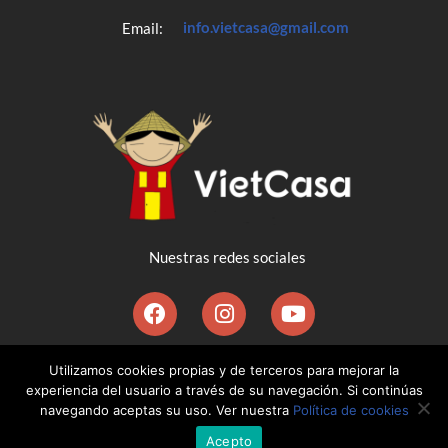
info.vietcasa@gmail.com
Email:
Nuestras redes sociales
©2020 VietCasa Agencia España-Vietnam | Diseñado por
Utilizamos cookies propias y de terceros para mejorar la
experiencia del usuario a través de su navegación. Si continúas
Ernesto Vaca-Pereira
navegando aceptas su uso. Ver nuestra
Política de cookies
Política de privacidad
Política de cookies
Acepto