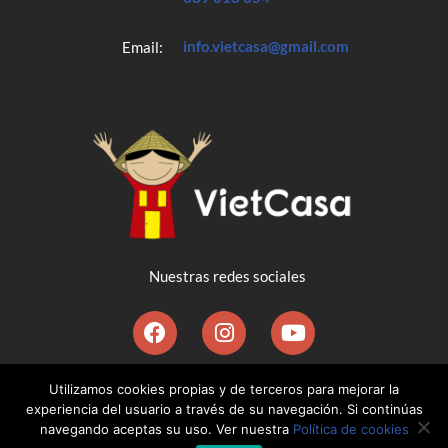
info.vietcasa@gmail.com
Email:
Nuestras redes sociales
©2020 VietCasa Agencia España-Vietnam | Diseñado por
Utilizamos cookies propias y de terceros para mejorar la
experiencia del usuario a través de su navegación. Si continúas
Ernesto Vaca-Pereira
navegando aceptas su uso. Ver nuestra
Política de cookies
Política de privacidad
Política de cookies