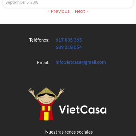
September 5, 2018
« Previous
Next »
Teléfonos:
617 835 365
689 018 054
info.vietcasa@gmail.com
Email:
Nuestras redes sociales