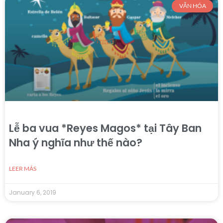
VĂN HÓA
Lễ ba vua *Reyes Magos* tại Tây Ban
Nha ý nghĩa như thế nào?
LEER MÁS
January 6, 2019