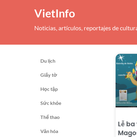
VietInfo
Noticias, artículos, reportajes de cultu
Du lịch
Giấy tờ
Học tập
Sức khỏe
Thể thao
Lễ ba
Văn hóa
Magos