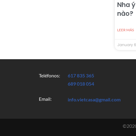
Nha ý
nào?
LEER MÁS
January 6
Teléfonos:
617 835 365
689 018 054
Email:
info.vietcasa@gmail.com
©2020