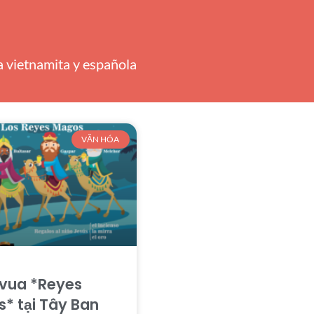
ra vietnamita y española
VĂN HÓA
 vua *Reyes
* tại Tây Ban