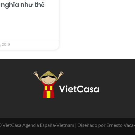
 nghĩa như thế
, 2019
 VietCasa Agencia España-Vietnam | Diseñado por Ernesto Vaca-