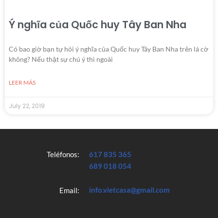
Ý nghĩa của Quốc huy Tây Ban Nha
Có bao giờ bạn tự hỏi ý nghĩa của Quốc huy Tây Ban Nha trên lá cờ
không? Nếu thật sự chú ý thì ngoài
LEER MÁS
July 22, 2019
Teléfonos:
617 835 365
689 018 054
info.vietcasa@gmail.com
Email: