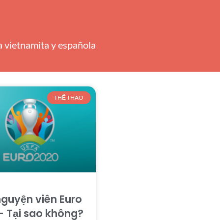
ra vietnamita y española
THỂ THAO
nguyện viên Euro
– Tại sao không?