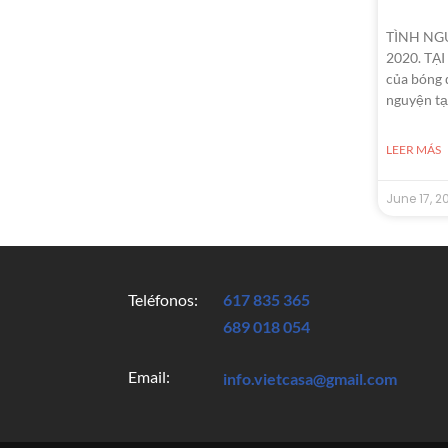
TÌNH NG
2020. TẠ
của bóng 
nguyện tạ
LEER MÁS
June 17, 2
Teléfonos:
617 835 365
689 018 054
Email:
info.vietcasa@gmail.com