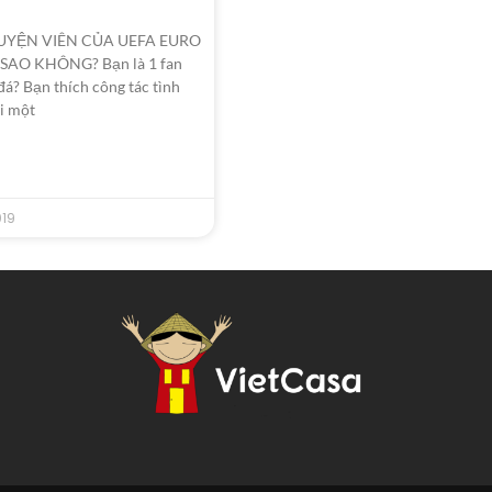
UYỆN VIÊN CỦA UEFA EURO
I SAO KHÔNG? Bạn là 1 fan
đá? Bạn thích công tác tình
i một
019